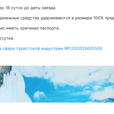
до 16 суток до даты заезда.
, денежные средства удерживаются в размере 100% пре
мо иметь оригинал паспорта.
/сутки.
 в сфере туристской индустрии №С032025005550