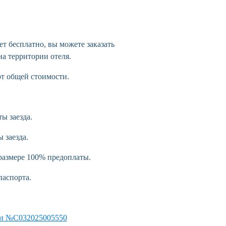
ет бесплатно, вы можете заказать
на территории отеля.
от общей стоимости.
ы заезда.
 заезда.
 размере 100% предоплаты.
паспорта.
рии №С032025005550