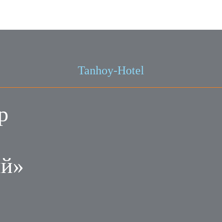
Tanhoy-Hotel
р
ый»