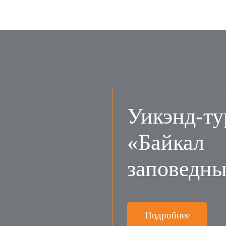
Уикэнд-ту
«Байкал
заповедн
Подробнее