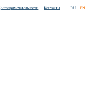
остопримеча­тельности
Контакты
RU
EN