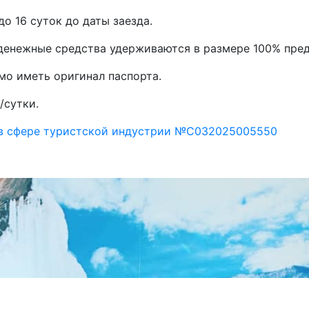
до 16 суток до даты заезда.
, денежные средства удерживаются в размере 100% пре
мо иметь оригинал паспорта.
/сутки.
 в сфере туристской индустрии №С032025005550