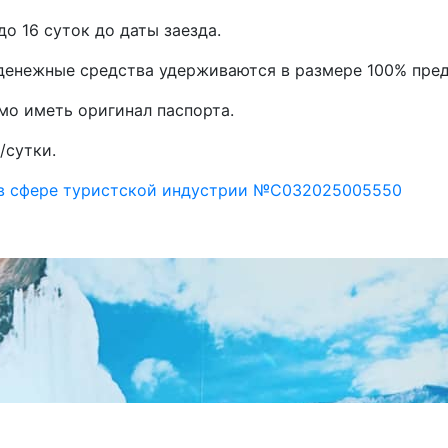
до 16 суток до даты заезда.
, денежные средства удерживаются в размере 100% пре
мо иметь оригинал паспорта.
/сутки.
 в сфере туристской индустрии №С032025005550