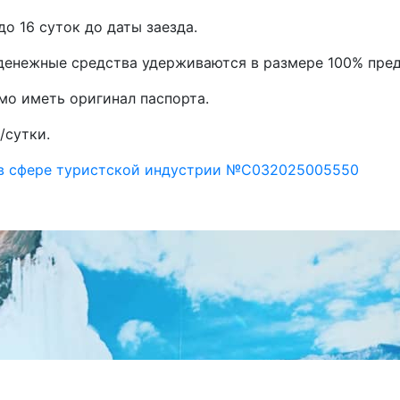
до 16 суток до даты заезда.
, денежные средства удерживаются в размере 100% пре
мо иметь оригинал паспорта.
/сутки.
 в сфере туристской индустрии №С032025005550